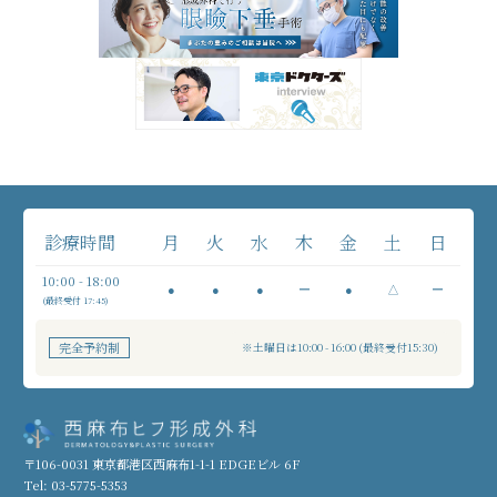
診療時間
月
火
水
木
金
土
日
10:00 - 18:00
●
●
●
ー
●
△
ー
(最終受付 17:45)
完全予約制
※土曜日は10:00 - 16:00 (最終受付15:30)
〒106-0031 東京都港区西麻布1-1-1 EDGEビル 6F
Tel: 03-5775-5353