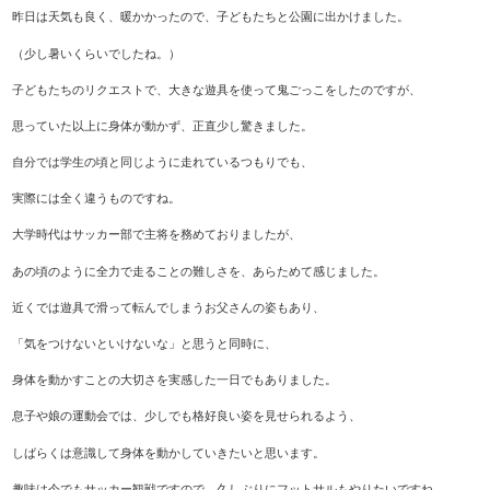
昨日は天気も良く、暖かかったので、子どもたちと公園に出かけました。
（少し暑いくらいでしたね。）
子どもたちのリクエストで、大きな遊具を使って鬼ごっこをしたのですが、
思っていた以上に身体が動かず、正直少し驚きました。
自分では学生の頃と同じように走れているつもりでも、
実際には全く違うものですね。
大学時代はサッカー部で主将を務めておりましたが、
あの頃のように全力で走ることの難しさを、あらためて感じました。
近くでは遊具で滑って転んでしまうお父さんの姿もあり、
「気をつけないといけないな」と思うと同時に、
身体を動かすことの大切さを実感した一日でもありました。
息子や娘の運動会では、少しでも格好良い姿を見せられるよう、
しばらくは意識して身体を動かしていきたいと思います。
趣味は今でもサッカー観戦ですので、久しぶりにフットサルもやりたいですね。